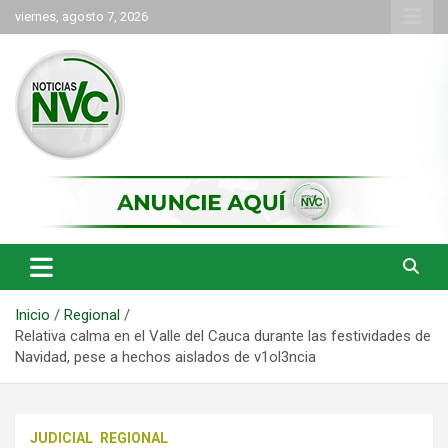
Saltar
viernes, agosto 7, 2026
al
contenido
las noticias de Cartago y el norte del valle como deben ser
NVC Noticias
Inicio
Regional
Relativa calma en el Valle del Cauca durante las festividades de
Navidad, pese a hechos aislados de v1ol3ncia
JUDICIAL
REGIONAL