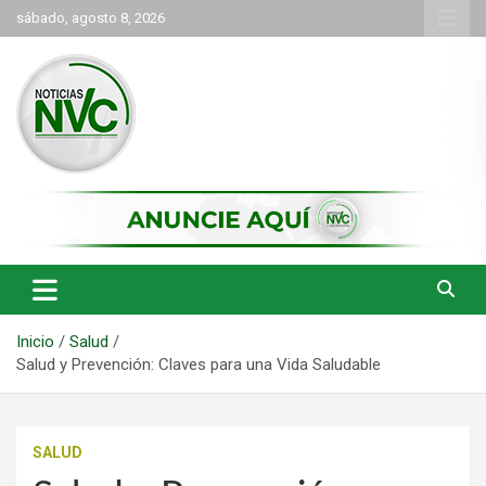
Saltar
sábado, agosto 8, 2026
al
contenido
las noticias de Cartago y el norte del valle como deben ser
NVC Noticias
Inicio
Salud
Salud y Prevención: Claves para una Vida Saludable
SALUD