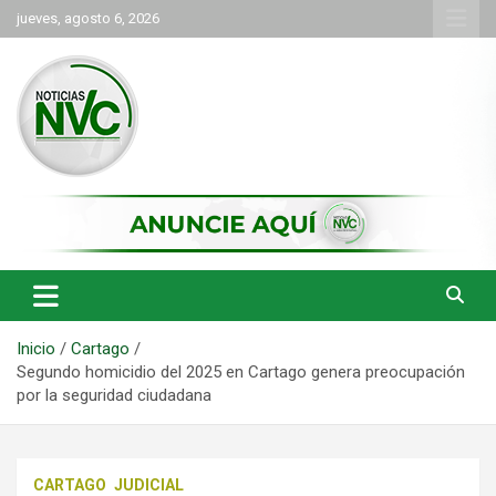
Saltar
jueves, agosto 6, 2026
al
contenido
las noticias de Cartago y el norte del valle como deben ser
NVC Noticias
Inicio
Cartago
Segundo homicidio del 2025 en Cartago genera preocupación
por la seguridad ciudadana
CARTAGO
JUDICIAL