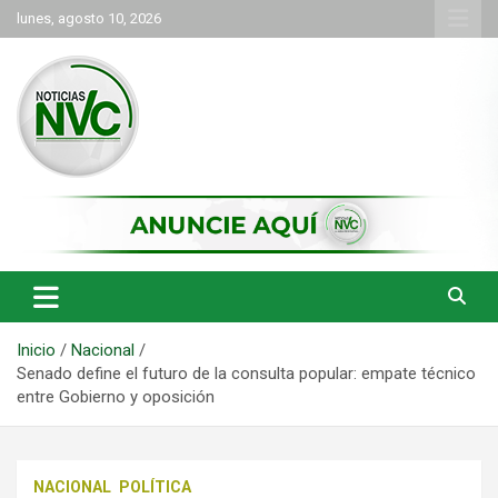
Saltar
lunes, agosto 10, 2026
al
contenido
las noticias de Cartago y el norte del valle como deben ser
NVC Noticias
Inicio
Nacional
Senado define el futuro de la consulta popular: empate técnico
entre Gobierno y oposición
NACIONAL
POLÍTICA