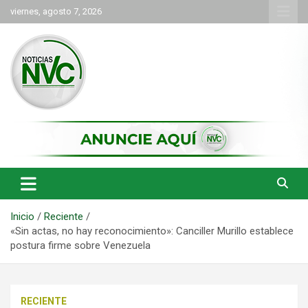
Saltar
viernes, agosto 7, 2026
al
contenido
las noticias de Cartago y el norte del valle como deben ser
NVC Noticias
Inicio
Reciente
«Sin actas, no hay reconocimiento»: Canciller Murillo establece
postura firme sobre Venezuela
RECIENTE