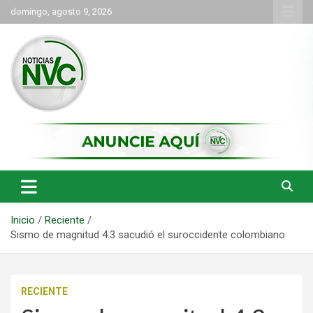
Saltar
domingo, agosto 9, 2026
al
contenido
las noticias de Cartago y el norte del valle como deben ser
NVC Noticias
Inicio
Reciente
Sismo de magnitud 4.3 sacudió el suroccidente colombiano
RECIENTE