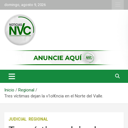
Saltar
domingo, agosto 9, 2026
al
contenido
las noticias de Cartago y el norte del valle como deben ser
NVC Noticias
Inicio
Regional
Tres víctimas dejan la v1ol€ncia en el Norte del Valle.
JUDICIAL
REGIONAL