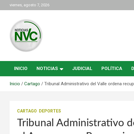
Saltar
viernes, agosto 7, 2026
al
contenido
las noticias de Cartago y el norte del valle como deben ser
NVC Noticias
INICIO
NOTICIAS
JUDICIAL
POLÍTICA
Inicio
Cartago
Tribunal Administrativo del Valle ordena rec
CARTAGO
DEPORTES
Tribunal Administrativo d