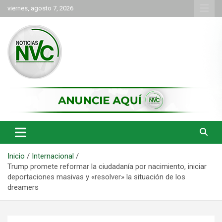
Saltar
viernes, agosto 7, 2026
al
contenido
las noticias de Cartago y el norte del valle como deben ser
NVC Noticias
Inicio
Internacional
Trump promete reformar la ciudadanía por nacimiento, iniciar
deportaciones masivas y «resolver» la situación de los
dreamers