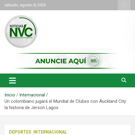
Saltar
sábado, agosto 8, 2026
al
contenido
las noticias de Cartago y el norte del valle como deben ser
NVC Noticias
Inicio
Internacional
Un colombiano jugará el Mundial de Clubes con Auckland City:
la historia de Jerson Lagos
DEPORTES
INTERNACIONAL