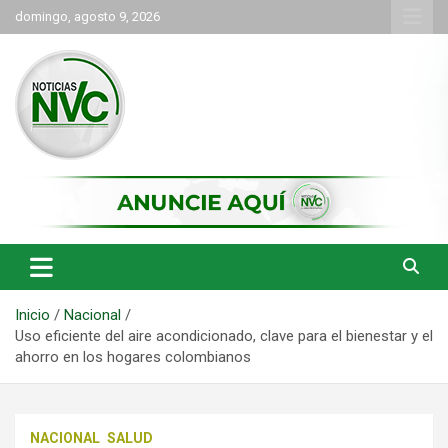
Saltar
domingo, agosto 9, 2026
al
contenido
las noticias de Cartago y el norte del valle como deben ser
NVC Noticias
Inicio
Nacional
Uso eficiente del aire acondicionado, clave para el bienestar y el
ahorro en los hogares colombianos
NACIONAL
SALUD