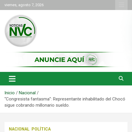
Saltar
viernes, agosto 7, 2026
al
contenido
las noticias de Cartago y el norte del valle como deben ser
NVC Noticias
Inicio
Nacional
“Congresista fantasma”: Representante inhabilitado del Chocó
sigue cobrando millonario sueldo.
NACIONAL
POLÍTICA