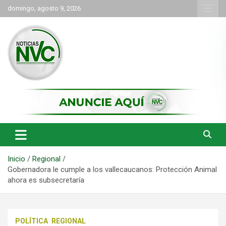
Saltar
domingo, agosto 9, 2026
al
contenido
las noticias de Cartago y el norte del valle como deben ser
NVC Noticias
Inicio
Regional
Gobernadora le cumple a los vallecaucanos: Protección Animal
ahora es subsecretaría
POLÍTICA
REGIONAL