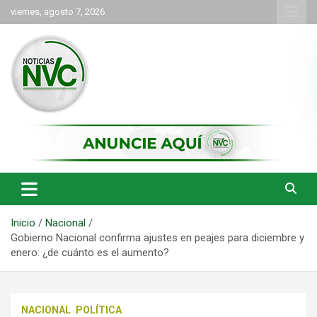
Saltar
viernes, agosto 7, 2026
al
contenido
las noticias de Cartago y el norte del valle como deben ser
NVC Noticias
Inicio
Nacional
Gobierno Nacional confirma ajustes en peajes para diciembre y
enero: ¿de cuánto es el aumento?
NACIONAL
POLÍTICA