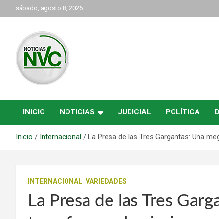
Saltar
sábado, agosto 8, 2026
al
contenido
las noticias de Cartago y el norte del valle como deben ser
NVC Noticias
INICIO
NOTICIAS
JUDICIAL
POLÍTICA
Inicio
Internacional
La Presa de las Tres Gargantas: Una mega 
INTERNACIONAL
VARIEDADES
La Presa de las Tres Gar