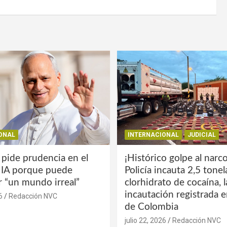
ONAL
INTERNACIONAL
JUDICIAL
 pide prudencia en el
¡Histórico golpe al narco
a IA porque puede
Policía incauta 2,5 tone
r “un mundo irreal”
clorhidrato de cocaína, 
incautación registrada en
6
Redacción NVC
de Colombia
julio 22, 2026
Redacción NVC