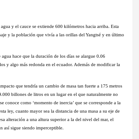
e agua
y
el cauce se extiende 600 kilómetros hacia arriba
. Esta
je y la población que vivía a las orillas del Yangtsé
y en último
e agua hace que
la duración de los días se alargue 0.06
polos y algo más redonda en el ecuador. Además de
modificar la
 impacto que tendría un cambio de masa tan fuerte a
175 metros
9.000 billones de litros en un lugar en el que naturalmente no
ue se conoce como ‘
momento de inercia
’ que se corresponde a la
sta ley,
cuanto mayor sea la distancia de una masa a su eje de
sa alteración a una altura superior a la del nivel del mar, el
n así
sigue siendo imperceptible
.