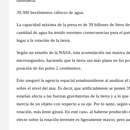
naturaleza.
39.300 hectómetros cúbicos de agua.
La capacidad máxima de la presa es de
39 billones de litros d
cantidad de agua ha tenido
enormes consecuencias para el paisa
lugar a la
rotación de la tierra
.
Según un estudio de la NASA, esta acumulación tan masiva d
microsegundos
, haciendo que la tierra sea más plana en los 
posición de los polos 2 centímetros
.
Esto aseguró la agencia espacial estadounidense al analizar el
sobre el nivel del ma
r. Es decir, que
artificialmente se junten 3
estarían
afecta a las fuerzas gravitatorias de la tierra y a lo q
inercia de un objeto con respecto a su eje. Por lo tanto, según e
rotación, más lento girará
. En este caso, al haberse producido e
efecto sobre la rotación terrestre es ligeramente mayor, pero au