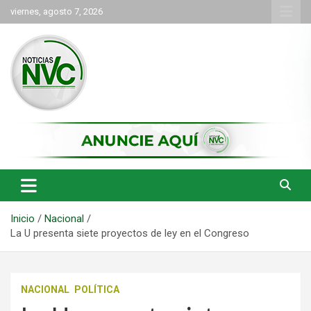
Saltar
viernes, agosto 7, 2026
al
contenido
las noticias de Cartago y el norte del valle como deben ser
NVC Noticias
Inicio
Nacional
La U presenta siete proyectos de ley en el Congreso
NACIONAL
POLÍTICA