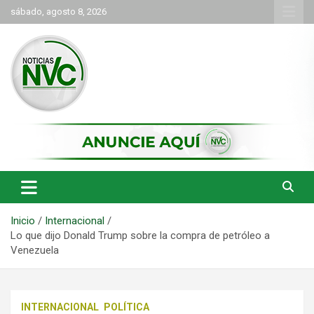
Saltar
sábado, agosto 8, 2026
al
contenido
las noticias de Cartago y el norte del valle como deben ser
NVC Noticias
Inicio
Internacional
Lo que dijo Donald Trump sobre la compra de petróleo a
Venezuela
INTERNACIONAL
POLÍTICA