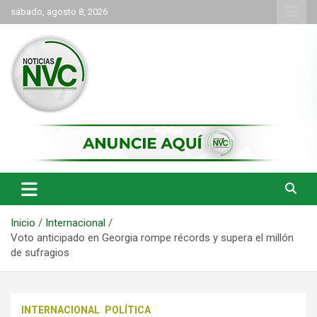
Saltar
sábado, agosto 8, 2026
al
contenido
las noticias de Cartago y el norte del valle como deben ser
NVC Noticias
Inicio
Internacional
Voto anticipado en Georgia rompe récords y supera el millón
de sufragios
INTERNACIONAL
POLÍTICA