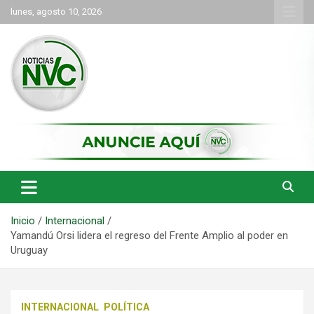
Saltar
lunes, agosto 10, 2026
al
contenido
las noticias de Cartago y el norte del valle como deben ser
NVC Noticias
Inicio
Internacional
Yamandú Orsi lidera el regreso del Frente Amplio al poder en
Uruguay
INTERNACIONAL
POLÍTICA