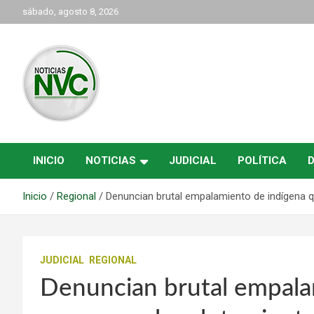
Saltar
sábado, agosto 8, 2026
al
contenido
las noticias de Cartago y el norte del valle como deben ser
NVC Noticias
INICIO
NOTICIAS
JUDICIAL
POLÍTICA
Inicio
Regional
Denuncian brutal empalamiento de indígena 
JUDICIAL
REGIONAL
Denuncian brutal empala