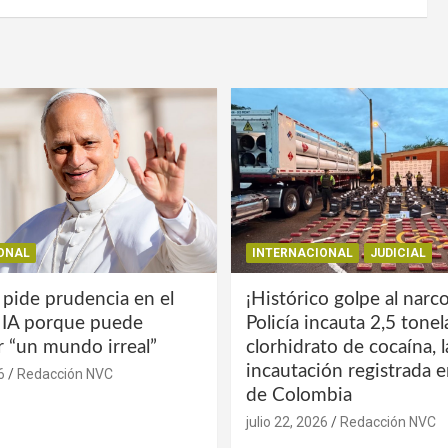
ONAL
INTERNACIONAL
JUDICIAL
 pide prudencia en el
¡Histórico golpe al narco
a IA porque puede
Policía incauta 2,5 tone
r “un mundo irreal”
clorhidrato de cocaína, 
incautación registrada en
6
Redacción NVC
de Colombia
julio 22, 2026
Redacción NVC