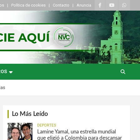
tos
Política de cookies
Contacto
Anuncia
ROS
das
Lo Más Leído
DEPORTES
Lamine Yamal, una estrella mundial
que eligió a Colombia para descansar