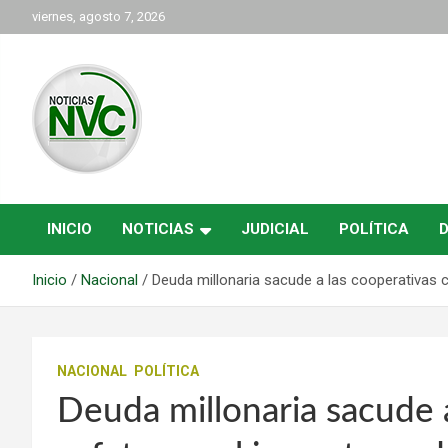
Saltar
viernes, agosto 7, 2026
al
contenido
las noticias de Cartago y el norte del valle como deben ser
NVC Noticias
INICIO
NOTICIAS
JUDICIAL
POLÍTICA
Inicio
Nacional
Deuda millonaria sacude a las cooperativas c
NACIONAL
POLÍTICA
Deuda millonaria sacude 