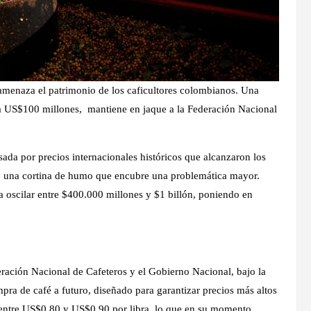
e amenaza el patrimonio de los caficultores colombianos. Una
e a US$100 millones, mantiene en jaque a la Federación Nacional
da por precios internacionales históricos que alcanzaron los
do una cortina de humo que encubre una problemática mayor.
 oscilar entre $400.000 millones y $1 billón, poniendo en
ración Nacional de Cafeteros y el Gobierno Nacional, bajo la
ra de café a futuro, diseñado para garantizar precios más altos
s entre US$0,80 y US$0,90 por libra, lo que en su momento