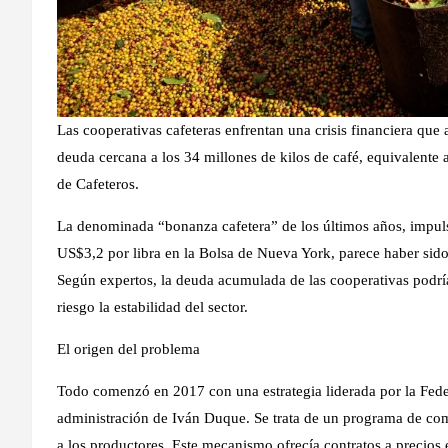
Las cooperativas cafeteras enfrentan una crisis financiera qu
deuda cercana a los 34 millones de kilos de café, equivalent
de Cafeteros.
La denominada “bonanza cafetera” de los últimos años, impulsa
US$3,2 por libra en la Bolsa de Nueva York, parece haber si
Según expertos, la deuda acumulada de las cooperativas podría
riesgo la estabilidad del sector.
El origen del problema
Todo comenzó en 2017 con una estrategia liderada por la Fede
administración de Iván Duque. Se trata de un programa de comp
a los productores. Este mecanismo ofrecía contratos a precio