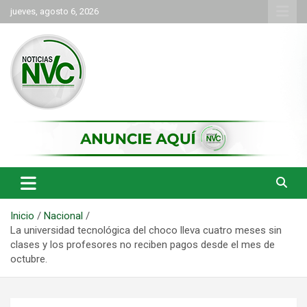
Saltar
jueves, agosto 6, 2026
al
contenido
las noticias de Cartago y el norte del valle como deben ser
NVC Noticias
Inicio
Nacional
La universidad tecnológica del choco lleva cuatro meses sin
clases y los profesores no reciben pagos desde el mes de
octubre.